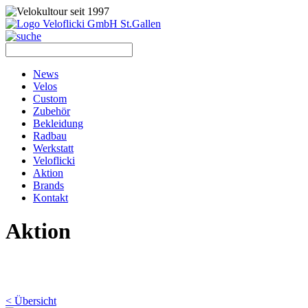
News
Velos
Custom
Zubehör
Bekleidung
Radbau
Werkstatt
Veloflicki
Aktion
Brands
Kontakt
Aktion
< Übersicht