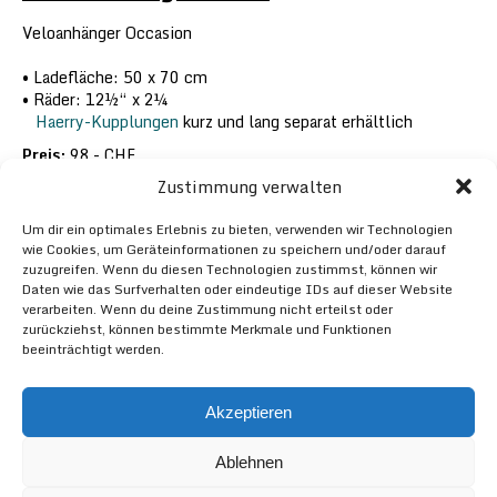
Veloanhänger Occasion
Ladefläche: 50 x 70 cm
Räder: 12½“ x 2¼
Haerry-Kupplungen
kurz und lang separat erhältlich
Preis:
98.- CHF
Zustimmung verwalten
Um dir ein optimales Erlebnis zu bieten, verwenden wir Technologien
wie Cookies, um Geräteinformationen zu speichern und/oder darauf
zuzugreifen. Wenn du diesen Technologien zustimmst, können wir
Daten wie das Surfverhalten oder eindeutige IDs auf dieser Website
verarbeiten. Wenn du deine Zustimmung nicht erteilst oder
zurückziehst, können bestimmte Merkmale und Funktionen
beeinträchtigt werden.
VELOFLICKI & FEINIVELOS GMBH
WASSERGASSE 13 / 9000 ST.GALLEN / SCHWEIZ / TELEFON
Akzeptieren
0041 71 222 83 80 /
INFO@VELOFLICKI.CH
NEWSLETTER
IMPRESSUM
DATENSCHUTZERKLÄRUNG
Ablehnen