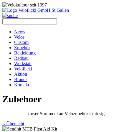
News
Velos
Custom
Zubehör
Bekleidung
Radbau
Werkstatt
Veloflicki
Aktion
Brands
Kontakt
Zubehoer
Unser Sortiment an Velozubehör ist riesig
< Übersicht