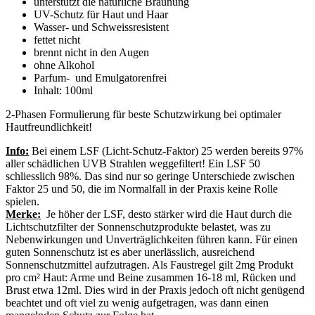
unterstützt die natürliche Bräunung
UV-Schutz für Haut und Haar
Wasser- und Schweissresistent
fettet nicht
brennt nicht in den Augen
ohne Alkohol
Parfum- und Emulgatorenfrei
Inhalt: 100ml
2-Phasen Formulierung für beste Schutzwirkung bei optimaler
Hautfreundlichkeit!
Info:
Bei einem LSF (Licht-Schutz-Faktor) 25 werden bereits 97%
aller schädlichen UVB Strahlen weggefiltert! Ein LSF 50
schliesslich 98%. Das sind nur so geringe Unterschiede zwischen
Faktor 25 und 50, die im Normalfall in der Praxis keine Rolle
spielen.
Merke:
Je höher der LSF, desto stärker wird die Haut durch die
Lichtschutzfilter der Sonnenschutzprodukte belastet, was zu
Nebenwirkungen und Unverträglichkeiten führen kann. Für einen
guten Sonnenschutz ist es aber unerlässlich, ausreichend
Sonnenschutzmittel aufzutragen. Als Faustregel gilt 2mg Produkt
pro cm² Haut: Arme und Beine zusammen 16-18 ml, Rücken und
Brust etwa 12ml. Dies wird in der Praxis jedoch oft nicht genügend
beachtet und oft viel zu wenig aufgetragen, was dann einen