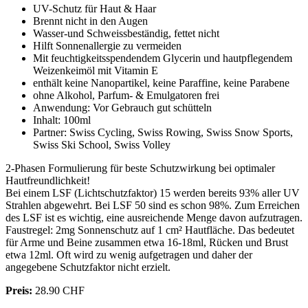
UV-Schutz für Haut & Haar
Brennt nicht in den Augen
Wasser-und Schweissbeständig, fettet nicht
Hilft Sonnenallergie zu vermeiden
Mit feuchtigkeitsspendendem Glycerin und hautpflegendem
Weizenkeimöl mit Vitamin E
enthält keine Nanopartikel, keine Paraffine, keine Parabene
ohne Alkohol, Parfum- & Emulgatoren frei
Anwendung: Vor Gebrauch gut schütteln
Inhalt: 100ml
Partner: Swiss Cycling, Swiss Rowing, Swiss Snow Sports,
Swiss Ski School, Swiss Volley
2-Phasen Formulierung für beste Schutzwirkung bei optimaler
Hautfreundlichkeit!
Bei einem LSF (Lichtschutzfaktor) 15 werden bereits 93% aller UV
Strahlen abgewehrt. Bei LSF 50 sind es schon 98%. Zum Erreichen
des LSF ist es wichtig, eine ausreichende Menge davon aufzutragen.
Faustregel: 2mg Sonnenschutz auf 1 cm² Hautfläche. Das bedeutet
für Arme und Beine zusammen etwa 16-18ml, Rücken und Brust
etwa 12ml. Oft wird zu wenig aufgetragen und daher der
angegebene Schutzfaktor nicht erzielt.
Preis:
28.90 CHF