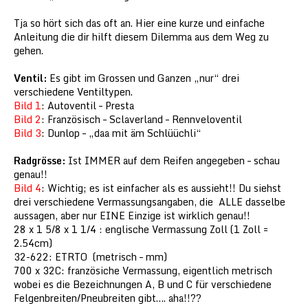
Tja so hört sich das oft an. Hier eine kurze und einfache
Anleitung die dir hilft diesem Dilemma aus dem Weg zu
gehen.
Ventil:
Es gibt im Grossen und Ganzen „nur“ drei
verschiedene Ventiltypen.
Bild 1
: Autoventil – Presta
Bild 2
: Französisch – Sclaverland – Rennveloventil
Bild 3
: Dunlop – „daa mit äm Schlüüchli“
Radgrösse:
Ist IMMER auf dem Reifen angegeben – schau
genau!!
Bild 4
: Wichtig; es ist einfacher als es aussieht!! Du siehst
drei verschiedene Vermassungsangaben, die ALLE dasselbe
aussagen, aber nur EINE Einzige ist wirklich genau!!
28 x 1 5/8 x 1 1/4 : englische Vermassung Zoll (1 Zoll =
2.54cm)
32-622: ETRTO (metrisch – mm)
700 x 32C: französiche Vermassung, eigentlich metrisch
wobei es die Bezeichnungen A, B und C für verschiedene
Felgenbreiten/Pneubreiten gibt…. aha!!??