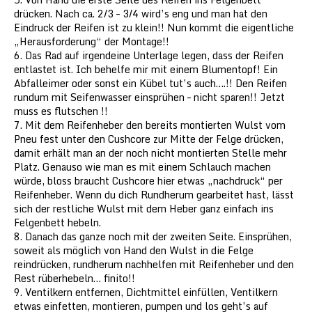
drücken. Nach ca. 2/3 – 3/4 wird’s eng und man hat den
Eindruck der Reifen ist zu klein!! Nun kommt die eigentliche
„Herausforderung“ der Montage!!
6. Das Rad auf irgendeine Unterlage legen, dass der Reifen
entlastet ist. Ich behelfe mir mit einem Blumentopf! Ein
Abfalleimer oder sonst ein Kübel tut’s auch….!! Den Reifen
rundum mit Seifenwasser einsprühen – nicht sparen!! Jetzt
muss es flutschen !!
7. Mit dem Reifenheber den bereits montierten Wulst vom
Pneu fest unter den Cushcore zur Mitte der Felge drücken,
damit erhält man an der noch nicht montierten Stelle mehr
Platz. Genauso wie man es mit einem Schlauch machen
würde, bloss braucht Cushcore hier etwas „nachdruck“ per
Reifenheber. Wenn du dich Rundherum gearbeitet hast, lässt
sich der restliche Wulst mit dem Heber ganz einfach ins
Felgenbett hebeln.
8. Danach das ganze noch mit der zweiten Seite. Einsprühen,
soweit als möglich von Hand den Wulst in die Felge
reindrücken, rundherum nachhelfen mit Reifenheber und den
Rest rüberhebeln… finito!!
9. Ventilkern entfernen, Dichtmittel einfüllen, Ventilkern
etwas einfetten, montieren, pumpen und los geht’s auf