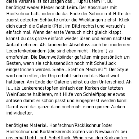
diese Variante ist sozusagen das „Tüpfli ufem i“. Du
benötigst weder Kleber noch Leim. Der Abschluss mit
Hanfschnur hält, indem du das Ende der Schnur mit Hilfe der
zuerst gelegten Schlaufe unter die Wicklungen ziehst. Klick
dich durch die Galerie (Pfeil im Bild rechts) und versuch’s
einfach mal. Wenn der erste Versuch nicht gleich klappt,
kannst du das ganze einfach wieder lösen und einen nächsten
Anlauf nehmen. Als krönender Abschluss auch bei modernen
Lederlenkerbändern (die sind eben nicht „Retro“) zu
empfehlen. Die Baumwollbänder gefallen mir persönlich am
Besten, wenn sie schlussendlich noch mit Schelllack
eingestrichen werden. Siehe „Steff de Mech #1“! Der Style
wird noch edler, der Grip erhöht sich und das Band wird
haltbarer. Am Ende der Galerie siehst du den Unterschied. Ah
ja… als Lenkerendstopfen einfach den Korken der letzten
Weinflasche halbieren, mit Hilfe von Schleiffpapier etwas
anfasen damit er schön passt und eingepresst werden kann!
Damit wird das ganze dann nochmals einen ganzen Zacken
individueller.
benötigtes Material: Hanfschnur/Päcklischnur (oder
Hanfschnur und Korklenkerendstopfen von Newbaum’s bei
uns erhältlich) , ggf. Schelllack, Wein resp. den Korkzapfen