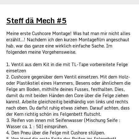
Steff dä Mech #5
Meine erste Cushcore Montage! Was hat man mir nicht alles
erzählt…! Nachdem ich den kurzen Montagefilm angeschaut
hab, war das ganze eine wirklich einfache Sache. Im
folgenden meine Vorgehensweise.
1. Ventil aus dem Kit in die mit TL-Tape vorbereitete Felge
einsetzen
2. Cushcore gegenüber dem Ventil einsetzen. Mit dem Holz-
oder Plastikstiel eines Hammers, Besens oder ähnlichem die
Felge am Boden, mithilfe deines Fusses, festhalten. Dies,
damit du mit beiden Händen den Core über die Felge ziehen
kannst. Arbeite gleichzeitig beidhändig von links und rechts
nach oben. Du darfst ruhig etwas ziehen. Darauf achten, dass
der Kern richtig schön ins Felgenbett flutscht.
3. Reifen von innen mit Seifenwasser (Mischung Seife :
Wasser ca. 1 : 50) einsprühen.
4. Den Pneu über die Felge mit Cushore stülpen.
5. Von Hand die erste Seite des Reifen ins Felgenbett