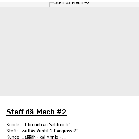
Steff dä Mech #2
Kunde: „I bruuch än Schluuch“.
Steff: „welläs Ventil ? Radgrössi?“
Kunde: „ääääh – kai Ahnig – …