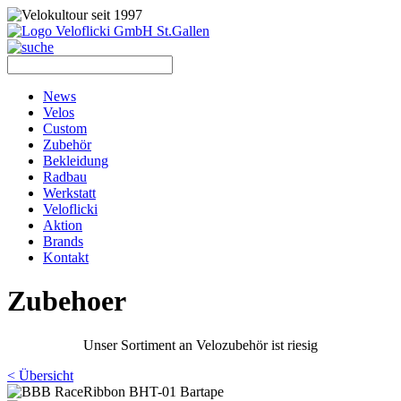
News
Velos
Custom
Zubehör
Bekleidung
Radbau
Werkstatt
Veloflicki
Aktion
Brands
Kontakt
Zubehoer
Unser Sortiment an Velozubehör ist riesig
< Übersicht