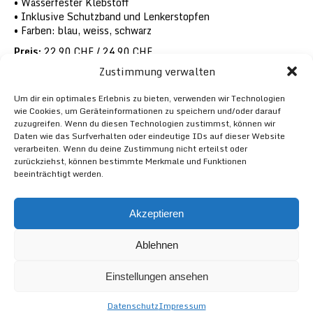
Wasserfester Klebstoff
Inklusive Schutzband und Lenkerstopfen
Farben: blau, weiss, schwarz
Preis:
22.90 CHF / 24.90 CHF
Zustimmung verwalten
Um dir ein optimales Erlebnis zu bieten, verwenden wir Technologien
wie Cookies, um Geräteinformationen zu speichern und/oder darauf
zuzugreifen. Wenn du diesen Technologien zustimmst, können wir
Daten wie das Surfverhalten oder eindeutige IDs auf dieser Website
verarbeiten. Wenn du deine Zustimmung nicht erteilst oder
zurückziehst, können bestimmte Merkmale und Funktionen
beeinträchtigt werden.
VELOFLICKI & FEINIVELOS GMBH
WASSERGASSE 13 / 9000 ST.GALLEN / SCHWEIZ / TELEFON
Akzeptieren
0041 71 222 83 80 /
INFO@VELOFLICKI.CH
NEWSLETTER
IMPRESSUM
DATENSCHUTZERKLÄRUNG
Ablehnen
Einstellungen ansehen
Datenschutz
Impressum