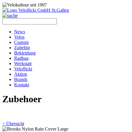
News
Velos
Custom
Zubehör
Bekleidung
Radbau
Werkstatt
Veloflicki
Aktion
Brands
Kontakt
Zubehoer
< Übersicht