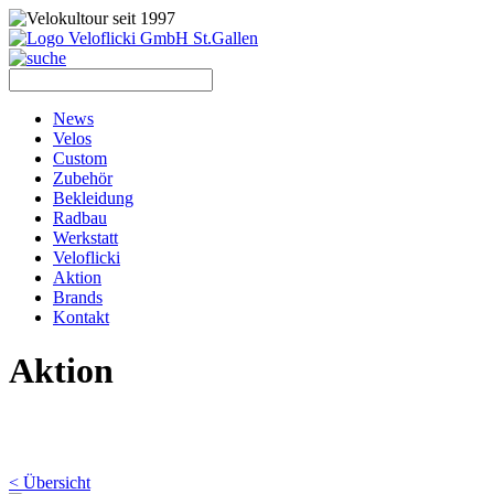
News
Velos
Custom
Zubehör
Bekleidung
Radbau
Werkstatt
Veloflicki
Aktion
Brands
Kontakt
Aktion
< Übersicht