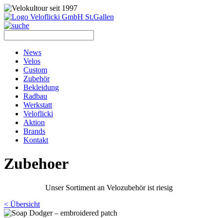
News
Velos
Custom
Zubehör
Bekleidung
Radbau
Werkstatt
Veloflicki
Aktion
Brands
Kontakt
Zubehoer
Unser Sortiment an Velozubehör ist riesig
< Übersicht