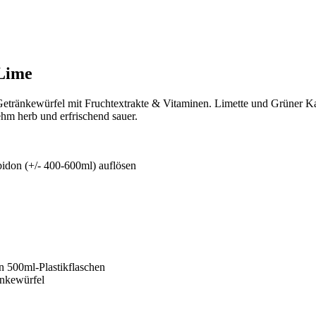
Lime
änkewürfel mit Fruchtextrakte & Vitaminen. Limette und Grüner Kaf
ehm herb und erfrischend sauer.
bidon (+/- 400-600ml) auflösen
 500ml-Plastikflaschen
nkewürfel