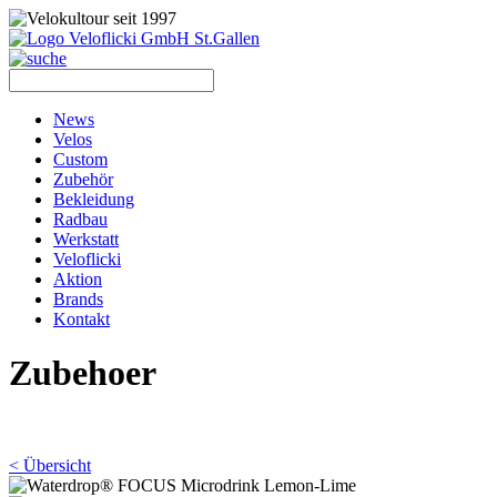
News
Velos
Custom
Zubehör
Bekleidung
Radbau
Werkstatt
Veloflicki
Aktion
Brands
Kontakt
Zubehoer
< Übersicht