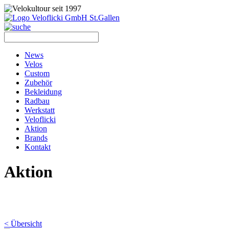
News
Velos
Custom
Zubehör
Bekleidung
Radbau
Werkstatt
Veloflicki
Aktion
Brands
Kontakt
Aktion
< Übersicht