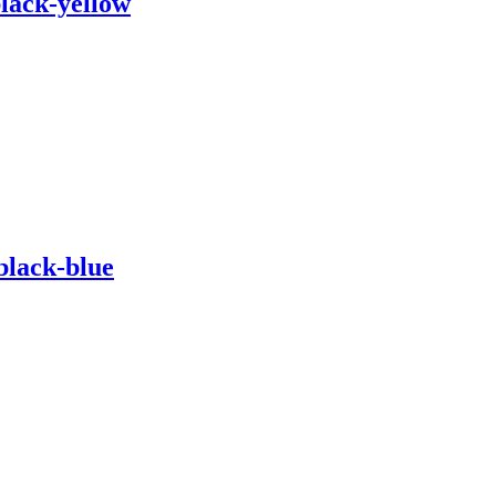
lack-yellow
black-blue