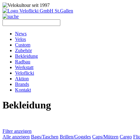
News
Velos
Custom
Zubehör
Bekleidung
Radbau
Werkstatt
Veloflicki
Aktion
Brands
Kontakt
Bekleidung
Filter anzeigen
Alle anzeigen
Bags/Taschen
Brillen/Goggles
Caps/Mützen
Cargo
Fli