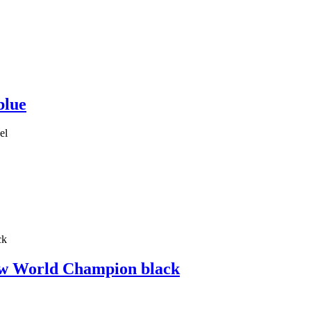
blue
el
w World Champion black