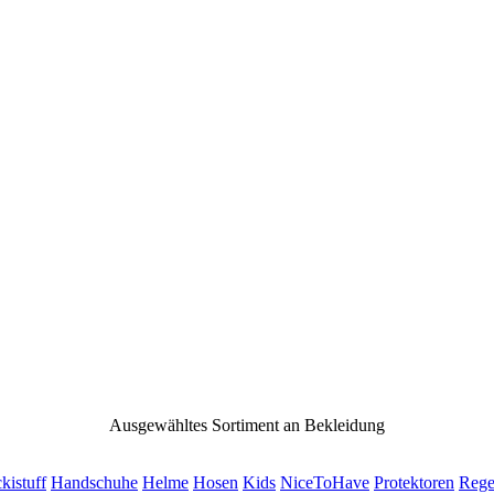
Ausgewähltes Sortiment an Bekleidung
ckistuff
Handschuhe
Helme
Hosen
Kids
NiceToHave
Protektoren
Rege