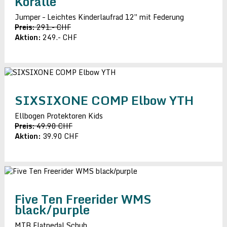
Koralle
Jumper – Leichtes Kinderlaufrad 12″ mit Federung
Preis:
291.- CHF
Aktion:
249.- CHF
SIXSIXONE COMP Elbow YTH
Ellbogen Protektoren Kids
Preis:
49.90 CHF
Aktion:
39.90 CHF
Five Ten Freerider WMS
black/purple
MTB Flatpedal Schuh