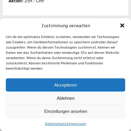
Aktion:
259.- CHF
Zustimmung verwalten
Dirtlej – Commutesuit Road
Um dir ein optimales Erlebnis zu bieten, verwenden wir Technologien
Edition
wie Cookies, um Geräteinformationen zu speichern und/oder darauf
zuzugreifen. Wenn du diesen Technologien zustimmst, können wir
Der perfekte Begleiter für den Alltag – und das Wetter
Daten wie das Surfverhalten oder eindeutige IDs auf dieser Website
wird zweitrangig
verarbeiten. Wenn du deine Zustimmung nicht erteilst oder
zurückziehst, können bestimmte Merkmale und Funktionen
Aktion:
159.- CHF
beeinträchtigt werden.
Akzeptieren
Dirtlej – Dirtsuit Classic Edition
Ablehnen
no more excuses! – ride dirty – look classy
Einstellungen ansehen
Aktion:
149.90 CHF
Datenschutz
Impressum