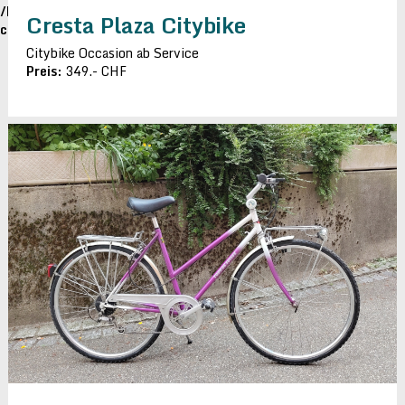
/home/veloflic/public_html/2016/wp-
Cresta Plaza Citybike
content/themes/veloflicki/page.php
on line
86
Citybike Occasion ab Service
Preis:
349.- CHF