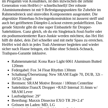
im Progamm von KonaBikes, ist dies inzwischen die zehnte
Generation vom HeiHei (= schnellschnell)! Der robuste
Aluminiumrahmen ist mit 9 Befestigungspunkten für Zubehör im
Rahmendreieck und sinnvollen Komponenten ausgestattet. Die
abgestütze Hinterbau-Schwingenkonstruktion ist äusserst steiff und
auch bei geöffnetem Dämpfer-Lockout extrem pedaleffizient. Das
gerade Sitzrohr gibt dir eine super Einbautiefe für Dropper-
Sattelstützen. Ganz gleich, ob du ein Singletrack-Soul-Surfer oder
ein podiumsorientierter Race-Junkie werden möchtest, das Hei Hei
hilft dir dabei, dein Ziel schneller und mit mehr Spass zu erreichen.
HeiHei wird dich in jedes Trail-Abenteuer begleiten und wieder
sicher nach Hause bringen, ein Bike ohne Schnick-Schnack,
Trailspass-Garantie inklusive.
Rahmenmaterial: Kona Race Light 6061 Aluminum Butted
120mm
Federgabel: Fox 34 Float Rhythm 130mm
Schaltung/Übersetzung: New SRAM Eagle 70, DUB, 32t –
10/52t 12spd
Bremsen: SRAM Motive Bronze / 180mm Centerline
Sattelstütze:TranzX Dropper +RAD Internal 31.6mm w/
SRAM Lever
Laufradgrösse: 29″
Bereifung: Maxxis Dissector EXO TR 29×2.4″
Grössen im Laden: MD, LG