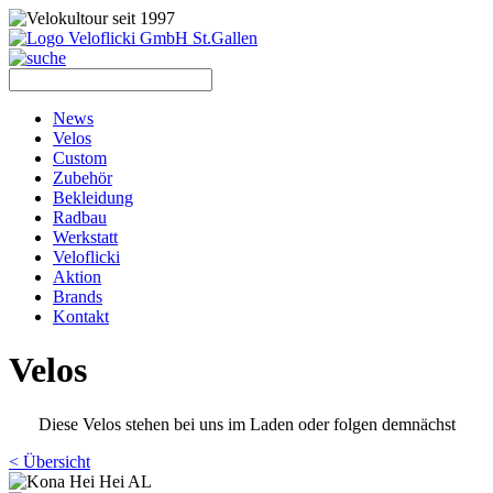
News
Velos
Custom
Zubehör
Bekleidung
Radbau
Werkstatt
Veloflicki
Aktion
Brands
Kontakt
Velos
Diese Velos stehen bei uns im Laden oder folgen demnächst
< Übersicht