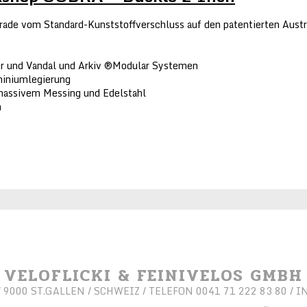
de vom Standard-Kunststoffverschluss auf den patentierten Aus
r und Vandal und Arkiv ®Modular Systemen
miniumlegierung
assivem Messing und Edelstahl
m
VELOFLICKI & FEINIVELOS GMBH
9000 ST.GALLEN / SCHWEIZ / TELEFON 0041 71 222 83 80 /
I