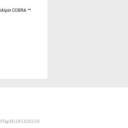
triAlpin COBRA ™
NFO@VELOFLICKI.CH